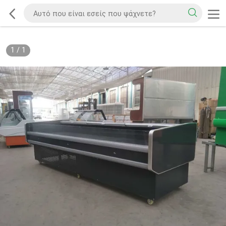
1
/
1