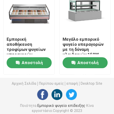
Πιό δροσερό ψυγείο κρασιού
Ψυγείο προετοιμασιών πιτσών
Εμπορική
Μεγάλο εμπορικό
αποθήκευση
ψυγείο υπεραγορών
Ανοικτό ψυγείο Multideck
τροφίμων ψυγείων
με τη δύναμη
υπεραγορών
κλειδαριών 150W
ενεργειακής
Ψυκτήρας επίδειξης υπεραγορών
Αποστολή
Αποστολή
αποδοτικότητας R22
ερώτησης
ερώτησης
Ψυκτήρας ψυγείων κουζινών
Αρχική Σελίδα
Περίπου εμείς
επαφή
Desktop Site
ψυκτήρας επίδειξης παγωτού
Ποιότητα
Εμπορικό ψυγείο επίδειξης
Κίνα
Δοχείο ψύξης επίδειξης Deli
εργοστάσιο.Copyright © 2023