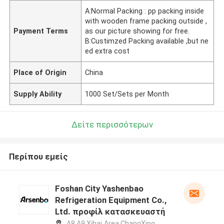
A:Normal Packing : pp packing inside
with wooden frame packing outside ,
Payment Terms
as our picture showing for free.
B:Custimzed Packing available ,but ne
ed extra cost
Place of Origin
China
Supply Ability
1000 Set/Sets per Month
Δείτε περισσότερων
Περίπου εμείς
Foshan City Yashenbao
Refrigeration Equipment Co.,
Ltd. προφίλ κατασκευαστή
A8,A9,Xihai Area,ChangXing