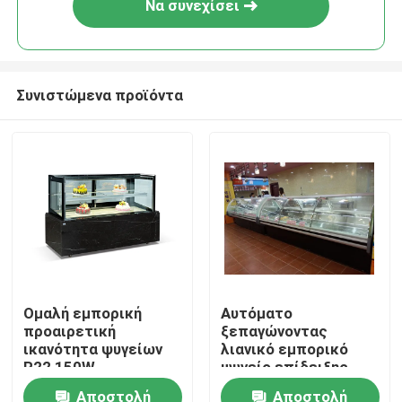
Να συνεχίσει
Συνιστώμενα προϊόντα
Σπίτι
Ομαλή εμπορική
Αυτόματο
προαιρετική
ξεπαγώνοντας
Σχετικά με εμάς
ικανότητα ψυγείων
λιανικό εμπορικό
R22 150W
ψυγείο επίδειξης
υπεραγορών
τροφίμων για την
Αποστολή
Αποστολή
Επαφές